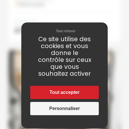
Vernis incolore
À partir de
4 549,00
€
TTC
Tout refuser
Ce site utilise des
cookies et vous
donne le
contrôle sur ceux
que vous
souhaitez activer
Tout accepter
Personnaliser