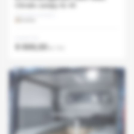
Citroën Jumpy XL-H1
Disponible en finition :
Stratifiée
À partir de
9 999,00
€
TTC