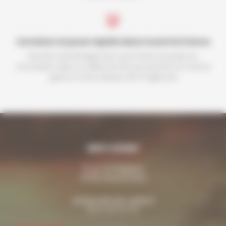
Livraison et pose rapide dans toute la France
Nos kits d'aménagement sont livrés et posés en
concession dans un délai de 30 jours partout en France
grâce à notre réseau de 14 agences
MDP LOISIRS
6 rue de Belgique
49230 Sèvremoine
contact@mdp-loisirs.fr
02 41 29 04 04