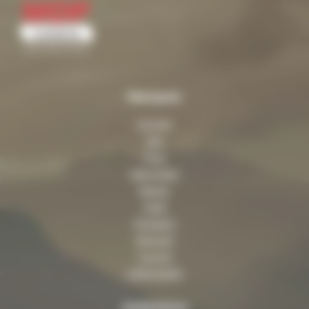
Marques
Citroën
Fiat
Ford
Mercedes
Nissan
Opel
Peugeot
Renault
Toyota
Volkswagen
Assistance