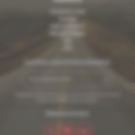
Contactez-nous
À propos
Pose et livraison
Mentions légales
FAQ
CGV
Inscrivez-vous à notre newsletter
Saisissez votre email pour vous inscrire et recevoir
notre actualité. Aucun spam.
Réseaux sociaux