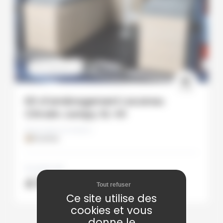
STANDARD
Kit d’aménagement Lacanau
Citroën Jumpy XL-H1
Disponible en finition :
Stratifiée
À partir de
4 999,00
€
TTC
Tout refuser
Ce site utilise des
cookies et vous
donne le